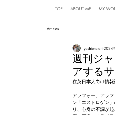
TOP
ABOUT ME
MY WO
Articles
yoshienatori
2024
週刊ジャ
アするサ
在英日本人向け情報
アラフォー、アラフィ
ン「エストロゲン」
り、心身の不調が起