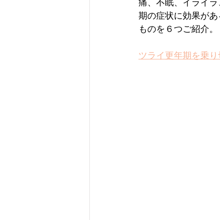
痛、不眠、イライラ
期の症状に効果があ
ものを６つご紹介。
ツライ更年期を乗り