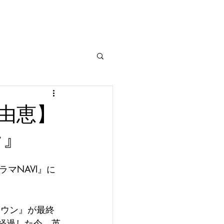
取由恵】
ン』
マNAVI』に
ラウン』が最終
経過した今、英