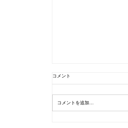
コメント
コメントを追加…
【イギリス在住ライター🇬🇧
名取由恵】『英国王室に学ぶ